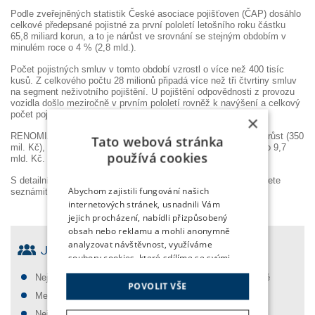
Podle zveřejněných statistik České asociace pojišťoven (ČAP) dosáhlo
celkové předepsané pojistné za první pololetí letošního roku částku
65,8 miliard korun, a to je nárůst ve srovnání se stejným obdobím v
minulém roce o 4 % (2,8 mld.).
Počet pojistných smluv v tomto období vzrostl o více než 400 tisíc
kusů. Z celkového počtu 28 milionů připadá více než tři čtvrtiny smluv
na segment neživotního pojištění. U pojištění odpovědnosti z provozu
vozidla došlo meziročně v prvním pololetí rovněž k navýšení a celkový
počet pojistných smluv již překročil hranici 8 milionů.
×
RENOMIA GROUP zaznamenala v 1. pololetí 2018 také 4% nárůst (350
Tato webová stránka
mil. Kč), celkové spravované pojistné ke konci června tak činilo 9,7
používá cookies
mld. Kč.
S detailním vývojem pojistného trhu za 1. pololetí 2018 se můžete
Abychom zajistili fungování našich
seznámit
zde
.
internetových stránek, usnadnili Vám
jejich procházení, nabídli přizpůsobený
obsah nebo reklamu a mohli anonymně
analyzovat návštěvnost, využíváme
JSME SOUČÁSTÍ RENOMIA GROUP
soubory cookies, které sdílíme se svými
partnery pro sociální média, inzerci a
Největší pojišťovací makléř ve střední a východní Evropě
analýzu. Některé typy cookies můžeme
POVOLIT VŠE
Mezinárodní tým zkušených odborníků
využívat pouze s Vaším předchozím
souhlasem, který můžete udělit
Nejvýhodnější ceny a podmínky