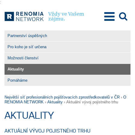
:
Vždy ve Vašem
zájmu.
O Renomia Network
Partnerství úspěšných
Poslání a hodnoty
Pro koho je síť určena
Výhody členství
Možnosti členství
Pro členy
Aktuality
Pro klienty
Pomáháme
Kontakty
Největší síť profesionálních pojišťovacích zprostředkovatelů v ČR
›
O
RENOMIA NETWORK
›
Aktuality
›
Aktuální vývoj pojistného trhu
AKTUALITY
AKTUÁLNÍ VÝVOJ POJISTNÉHO TRHU