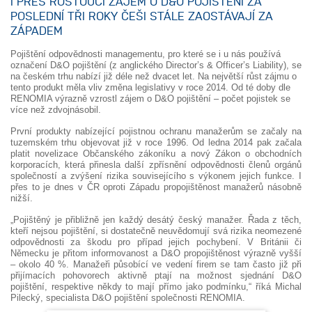
I PŘES ROSTOUCÍ ZÁJEM O D&O POJIŠTĚNÍ ZA
POSLEDNÍ TŘI ROKY ČEŠI STÁLE ZAOSTÁVAJÍ ZA
ZÁPADEM
Pojištění odpovědnosti managementu, pro které se i u nás používá
označení D&O pojištění (z anglického Director’s & Officer’s Liability), se
na českém trhu nabízí již déle než dvacet let. Na největší růst zájmu o
tento produkt měla vliv změna legislativy v roce 2014. Od té doby dle
RENOMIA výrazně vzrostl zájem o D&O pojištění – počet pojistek se
více než zdvojnásobil.
První produkty nabízející pojistnou ochranu manažerům se začaly na
tuzemském trhu objevovat již v roce 1996. Od ledna 2014 pak začala
platit novelizace Občanského zákoníku a nový Zákon o obchodních
korporacích, která přinesla další zpřísnění odpovědnosti členů orgánů
společností a zvýšení rizika souvisejícího s výkonem jejich funkce. I
přes to je dnes v ČR oproti Západu propojištěnost manažerů násobně
nižší.
„Pojištěný je přibližně jen každý desátý český manažer. Řada z těch,
kteří nejsou pojištění, si dostatečně neuvědomují svá rizika neomezené
odpovědnosti za škodu pro případ jejich pochybení. V Británii či
Německu je přitom informovanost a D&O propojištěnost výrazně vyšší
– okolo 40 %. Manažeři působící ve vedení firem se tam často již při
přijímacích pohovorech aktivně ptají na možnost sjednání D&O
pojištění, respektive někdy to mají přímo jako podmínku,“ říká Michal
Pilecký, specialista D&O pojištění společnosti RENOMIA.