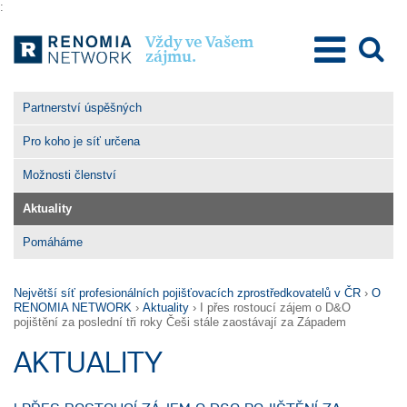
:
Vždy ve Vašem
zájmu.
O Renomia Network
Partnerství úspěšných
Poslání a hodnoty
Pro koho je síť určena
Výhody členství
Možnosti členství
Pro členy
Aktuality
Pro klienty
Pomáháme
Kontakty
Největší síť profesionálních pojišťovacích zprostředkovatelů v ČR
›
O
RENOMIA NETWORK
›
Aktuality
›
I přes rostoucí zájem o D&O
pojištění za poslední tři roky Češi stále zaostávají za Západem
AKTUALITY