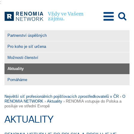
:
Vždy ve Vašem
zájmu.
O Renomia Network
Partnerství úspěšných
Poslání a hodnoty
Pro koho je síť určena
Výhody členství
Možnosti členství
Pro členy
Aktuality
Pro klienty
Pomáháme
Kontakty
Největší síť profesionálních pojišťovacích zprostředkovatelů v ČR
›
O
RENOMIA NETWORK
›
Aktuality
›
RENOMIA vstupuje do Polska a
posiluje ve střední Evropě
AKTUALITY