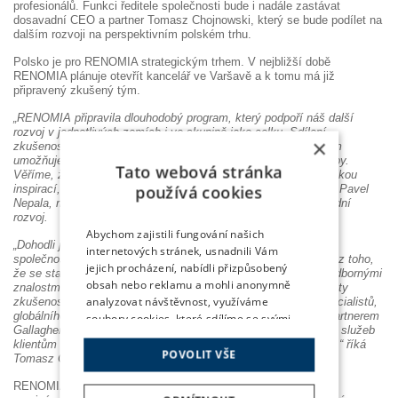
profesionálů. Funkci ředitele společnosti bude i nadále zastávat
dosavadní CEO a partner Tomasz Chojnowski, který se bude podílet na
dalším rozvoji na perspektivním polském trhu.
Polsko je pro RENOMIA strategickým trhem. V nejbližší době
RENOMIA plánuje otevřít kancelář ve Varšavě a k tomu má již
připravený zkušený tým.
„RENOMIA připravila dlouhodobý program, který podpoří náš další
rozvoj v jednotlivých zemích i ve skupině jako celku. Sdílení
×
zkušeností, know-how a technologií s týmy napříč zeměmi nám
umožňuje poskytovat klientům stále lepší a komplexnější služby.
Tato webová stránka
Věříme, že naše poslání, hodnoty a vize jsou pro naši práci velkou
používá cookies
inspirací, která nám pomáhá úspěšně se posouvat vpřed,“ říká Pavel
Nepala, managing partner RENOMIA zodpovědný za mezinárodní
rozvoj.
Abychom zajistili fungování našich
„Dohodli jsme se, že RENOMIA bude majoritním akcionářem
internetových stránek, usnadnili Vám
společnosti Alfa Brokers. Náš tým i naši klienti tak budou těžit z toho,
jejich procházení, nabídli přizpůsobený
že se stanou součástí předního světového makléře s mnoha odbornými
obsah nebo reklamu a mohli anonymně
znalostmi a zdroji, které budou spojeny s našimi více než 30 lety
analyzovat návštěvnost, využíváme
zkušeností na polském trhu. Spojení našich talentovaných specialistů,
globálního měřítka a dosahu společnosti RENOMIA, která je partnerem
soubory cookies, které sdílíme se svými
Gallagher, nám poskytuje výbornou platformu pro rozvoj našich služeb
partnery pro sociální média, inzerci a
klientům a umožňuje pokračování naší další cesty v budoucnu,“ říká
analýzu. Některé typy cookies můžeme
POVOLIT VŠE
Tomasz Chojnowski, CEO Alfa Brokers.
využívat pouze s Vaším předchozím
souhlasem, který můžete udělit
RENOMIA je česká rodinná společnost s menšinovým