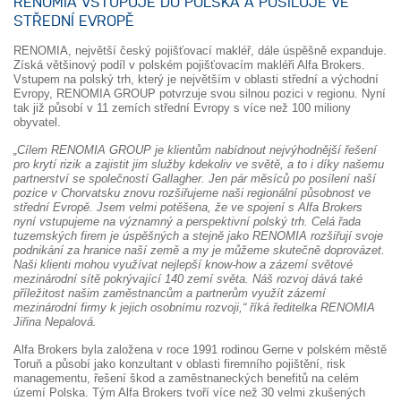
RENOMIA VSTUPUJE DO POLSKA A POSILUJE VE
STŘEDNÍ EVROPĚ
RENOMIA, největší český pojišťovací makléř, dále úspěšně expanduje.
Získá většinový podíl v polském pojišťovacím makléři Alfa Brokers.
Vstupem na polský trh, který je největším v oblasti střední a východní
Evropy, RENOMIA GROUP potvrzuje svou silnou pozici v regionu. Nyní
tak již působí v 11 zemích střední Evropy s více než 100 miliony
obyvatel.
„Cílem RENOMIA GROUP je klientům nabídnout nejvýhodnější řešení
pro krytí rizik a zajistit jim služby kdekoliv ve světě, a to i díky našemu
partnerství se společností Gallagher. Jen pár měsíců po posílení naší
pozice v Chorvatsku znovu rozšiřujeme naši regionální působnost ve
střední Evropě. Jsem velmi potěšena, že ve spojení s Alfa Brokers
nyní vstupujeme na významný a perspektivní polský trh. Celá řada
tuzemských firem je úspěšných a stejně jako RENOMIA rozšiřují svoje
podnikání za hranice naší země a my je můžeme skutečně doprovázet.
Naši klienti mohou využívat nejlepší know-how a zázemí světové
mezinárodní sítě pokrývající 140 zemí světa. Náš rozvoj dává také
příležitost našim zaměstnancům a partnerům využít zázemí
mezinárodní firmy k jejich osobnímu rozvoji,“ říká ředitelka RENOMIA
Jiřina Nepalová.
Alfa Brokers byla založena v roce 1991 rodinou Gerne v polském městě
Toruň a působí jako konzultant v oblasti firemního pojištění, risk
managementu, řešení škod a zaměstnaneckých benefitů na celém
území Polska. Tým Alfa Brokers tvoří více než 30 velmi zkušených