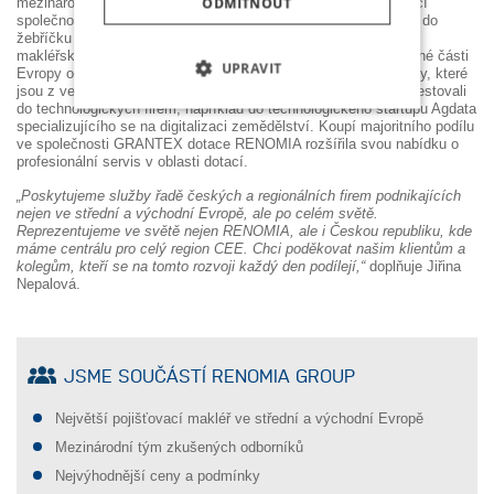
ODMÍTNOUT
mezinárodním akcionářem, kterým je přední světová pojišťovací
zaškrtnutím políčka u příslušného druhu
společnost Gallagher založená v roce 1927 v Chicagu a patřící do
cookies pod tlačítkem „Upravit“. Souhlas
žebříčku US Fortune 500. RENOMIA přímo vlastní pojišťovací
s použitím všech typů cookies můžete
makléřské společnosti v 11 zemích, a je tak lídrem ve významné části
udělit také jednoduše jedním kliknutím na
UPRAVIT
Evropy od pobaltských zemí na severu až po jihoevropské státy, které
tlačítko „Povolit vše“. Pokud si nepřejete
jsou z velké části členy EU. Akcionáři RENOMIA dále také investovali
do technologických firem, například do technologického startupu Agdata
udělit souhlas s používáním žádného z
NEZBYTNĚ NUTNÉ SOUBORY
specializujícího se na digitalizaci zemědělství. Koupí majoritního podílu
volitelných typů cookies, klikněte na
ve společnosti GRANTEX dotace RENOMIA rozšířila svou nabídku o
tlačítka „Upravit“ a „Odmítnout“, a my
profesionální servis v oblasti dotací.
VÝKONOVÉ SOUBORY
budeme využívat pouze tzv. nutné nebo
funkční cookies, jejichž použití je nezbytné
„Poskytujeme služby řadě českých a regionálních firem podnikajících
nejen ve střední a východní Evropě, ale po celém světě.
pro chod této webové stránky. Nastavení
SOUBORY CÍLENÍ
Reprezentujeme ve světě nejen RENOMIA, ale i Českou republiku, kde
cookies můžete kdykoliv upravit v
máme centrálu pro celý region CEE. Chci poděkovat našim klientům a
záložce "Nastavení cookies / Změny
kolegům, kteří se na tomto rozvoji každý den podílejí,“
doplňuje Jiřina
FUNKČNÍ SOUBORY
nastavení cookies" v zápatí našich
Nepalová.
internetových stránek, nebo
prostřednictvím ikony v levém dolním rohu
prohlížeče. Podrobnější informace najdete
v našich
Zásadách ochrany osobních
JSME SOUČÁSTÍ RENOMIA GROUP
Nezbytně nutné soubory
údajů
a
Zásadách používání souborů
cookies
Výkonové soubory
Soubory cílení
Největší pojišťovací makléř ve střední a východní Evropě
Funkční soubory
Mezinárodní tým zkušených odborníků
Funkční cookies: Zprostředkovávají
Nejvýhodnější ceny a podmínky
Nezbytně nutné soubory cookie umožňují
základní funkčnost stránky, web bez nich