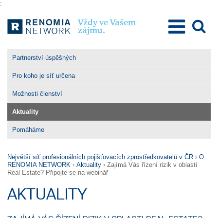
:
Vždy ve Vašem
zájmu.
O Renomia Network
Partnerství úspěšných
Poslání a hodnoty
Pro koho je síť určena
Výhody členství
Možnosti členství
Pro členy
Aktuality
Pro klienty
Pomáháme
Kontakty
Největší síť profesionálních pojišťovacích zprostředkovatelů v ČR
›
O
RENOMIA NETWORK
›
Aktuality
›
Zajímá Vás řízení rizik v oblasti
Real Estate? Připojte se na webinář
AKTUALITY