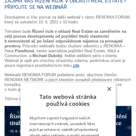
ZAJÍMÁ VÁS ŘÍZENÍ RIZIK V OBLASTI REAL ESTATE?
PŘIPOJTE SE NA WEBINÁŘ
Dovolujeme si Vás pozvat na další webinář v rámci RENOMIA FORUM,
který se uskuteční 10. 6. 2021 v 10 hodin.
Tématem bude
Řízení rizik v oblasti Real Estate
se zaměřením na
celý proces developmentu od pojištění titulů vlastnictví
k nemovitosti až po řešení odpovědnosti nájemce za pronajaté
prostory.
Průvodci webináře budou zkušení odborníci z RENOMIA –
Hana
Pavelková
, senior specialista pojištění Real Estate, M&A a
Construction, a
Michael Dubský
, ředitel oddělení péče o klienty.
Webinář je opět pro všechny účastníky zdarma, podmínkou účasti je
pouze registrace prostřednictvím linku
zde
.
Webináře RENOMIA FORUM pořádáme proto, abychom členům
RENOMIA NETWORK a jejich klientům usnadnili představení některých
komplikovanějších pojistných produktů a vytvořili tak příležitost se
×
s touto problematikou detailněji seznámit.
Tato webová stránka
Těšíme se na Vás ve čtvrtek 10. 6. od 10 hod.
používá cookies
Abychom zajistili fungování našich
internetových stránek, usnadnili Vám
jejich procházení, nabídli přizpůsobený
obsah nebo reklamu a mohli anonymně