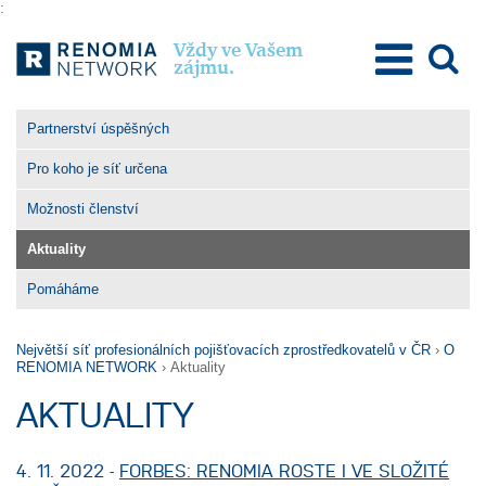
:
Vždy ve Vašem
zájmu.
O Renomia Network
Partnerství úspěšných
Poslání a hodnoty
Pro koho je síť určena
Výhody členství
Možnosti členství
Pro členy
Aktuality
Pro klienty
Pomáháme
Kontakty
Největší síť profesionálních pojišťovacích zprostředkovatelů v ČR
›
O
RENOMIA NETWORK
›
Aktuality
AKTUALITY
4. 11. 2022 -
FORBES: RENOMIA ROSTE I VE SLOŽITÉ