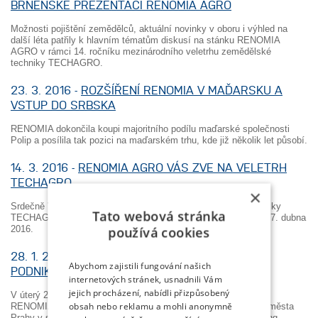
BRNĚNSKÉ PREZENTACI RENOMIA AGRO
Možnosti pojištění zemědělců, aktuální novinky v oboru i výhled na
další léta patřily k hlavním tématům diskusí na stánku RENOMIA
AGRO v rámci 14. ročníku mezinárodního veletrhu zemědělské
techniky TECHAGRO.
23. 3. 2016 -
ROZŠÍŘENÍ RENOMIA V MAĎARSKU A
VSTUP DO SRBSKA
RENOMIA dokončila koupi majoritního podílu maďarské společnosti
Polip a posílila tak pozici na maďarském trhu, kde již několik let působí.
14. 3. 2016 -
RENOMIA AGRO VÁS ZVE NA VELETRH
TECHAGRO
×
Srdečně Vás zveme na mezinárodní veletrh zemědělské techniky
Tato webová stránka
TECHAGRO, který se koná na Výstavišti v Brně ve dnech 3. - 7. dubna
2016.
používá cookies
28. 1. 2016 -
JIŘINA NEPALOVÁ PRAŽSKOU
Abychom zajistili fungování našich
PODNIKATELKOU ROKU 2015
internetových stránek, usnadnili Vám
jejich procházení, nabídli přizpůsobený
V úterý 26. ledna byla Jiřina Nepalová, ředitelka a zakladatelka
obsah nebo reklamu a mohli anonymně
RENOMIA, a. s., oceněna jako Podnikatel roku 2015 hlavního města
Prahy v soutěži vyhlašované globální společností Ernst & Young.