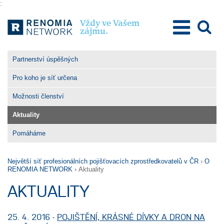
:
Vždy ve Vašem
zájmu.
O Renomia Network
Partnerství úspěšných
Poslání a hodnoty
Pro koho je síť určena
Výhody členství
Možnosti členství
Pro členy
Aktuality
Pro klienty
Pomáháme
Kontakty
Největší síť profesionálních pojišťovacích zprostředkovatelů v ČR
›
O
RENOMIA NETWORK
›
Aktuality
AKTUALITY
25. 4. 2016 -
POJIŠTĚNÍ, KRÁSNÉ DÍVKY A DRON NA