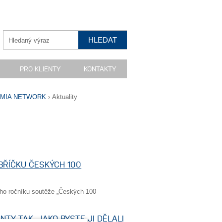
PRO KLIENTY
KONTAKTY
OMIA NETWORK
›
Aktuality
EBŘÍČKU ČESKÝCH 100
ho ročníku soutěže „Českých 100
NTY TAK, JAKO BYSTE JI DĚLALI