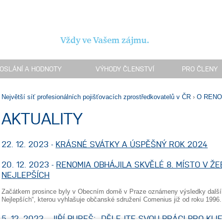
Vždy ve Vašem zájmu.
OSLÁNÍ A HODNOTY
VÝHODY ČLENSTVÍ
PRO ČLENY
Největší síť profesionálních pojišťovacích zprostředkovatelů v ČR
›
O REN
AKTUALITY
22. 12. 2023 -
KRÁSNÉ SVÁTKY A ÚSPĚŠNÝ ROK 2024
20. 12. 2023 -
RENOMIA OBHÁJILA SKVĚLÉ 8. MÍSTO V Ž
NEJLEPŠÍCH
Začátkem prosince byly v Obecním domě v Praze oznámeny výsledky další
Nejlepších“, kterou vyhlašuje občanské sdružení Comenius již od roku 1996.
5. 12. 2023 -
JIŘÍ BUREŠ: „DĚLEJTE SVOU PRÁCI PRO KLIE